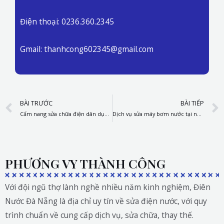
Điện thoại: 0236.360.2345
Gmail: thanhcong602345@gmail.com
Prev
BÀI TRƯỚC
BÀI TIẾP
Cẩm nang sửa chữa điện dân dụng: Hướng dẫn an toàn và cách xử lý sự cố từ A-Z
Dịch vụ sửa máy bơm nước tại nhà ở khu vực Huế – Hội An – Quảng Nam
PHƯƠNG VY THÀNH CÔNG
Với đội ngũ thợ lành nghề nhiều năm kinh nghiệm, Điên
Nước Đà Nẵng là địa chỉ uy tín về sửa điện nước, với quy
trình chuẩn về cung cấp dịch vụ, sửa chữa, thay thế.