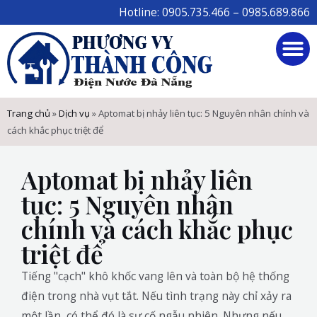
Skip
Hotline: 0905.735.466 – 0985.689.866
to
M
content
Trang chủ
»
Dịch vụ
»
Aptomat bị nhảy liên tục: 5 Nguyên nhân chính và
cách khắc phục triệt để
Aptomat bị nhảy liên
tục: 5 Nguyên nhân
chính và cách khắc phục
triệt để
Tiếng "cạch" khô khốc vang lên và toàn bộ hệ thống
điện trong nhà vụt tắt. Nếu tình trạng này chỉ xảy ra
một lần, có thể đó là sự cố ngẫu nhiên. Nhưng nếu