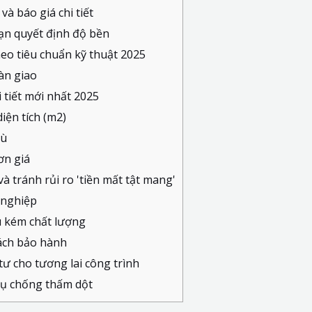
à báo giá chi tiết
ạn quyết định độ bền
eo tiêu chuẩn kỹ thuật 2025
àn giao
 tiết mới nhất 2025
iện tích (m2)
hù
ơn giá
à tránh rủi ro 'tiền mất tật mang'
 nghiệp
ệu kém chất lượng
ách bảo hành
tư cho tương lai công trình
vụ chống thấm dột