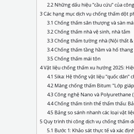
2.2
Những dấu hiệu "cầu cứu" của công
3
Các hạng mục dịch vụ chống thấm dột ph
3.1
Chống thấm sân thượng và sàn mái
3.2
Chống thấm nhà vệ sinh, nhà tắm
3.3
Chống thấm tường nhà (Nội thất & 
3.4
Chống thấm tầng hầm và hố thang
3.5
Chống thấm mái tôn
4
Vật liệu chống thấm xu hướng 2025: Hiệ
4.1
Sika: Hệ thống vật liệu "quốc dân" 
4.2
Màng chống thấm Bitum: "Lớp giáp"
4.3
Công nghệ Nano và Polyurethane (P
4.4
Chống thấm tinh thể thẩm thấu: Bả
4.5
Bảng so sánh nhanh các loại vật li
5
Quy trình thi công dịch vụ chống thấm 
5.1
Bước 1: Khảo sát thực tế và xác đị