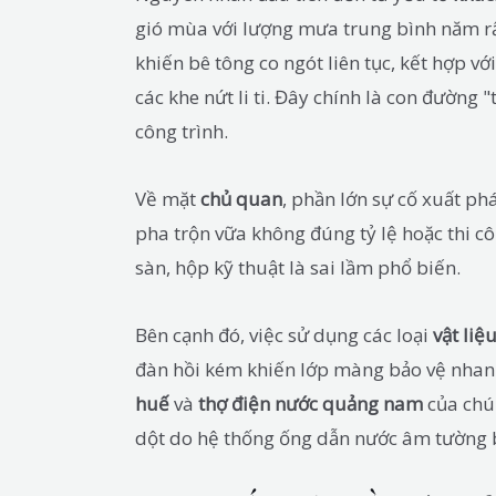
gió mùa với lượng mưa trung bình năm rất
khiến bê tông co ngót liên tục, kết hợp v
các khe nứt li ti. Đây chính là con đườn
công trình.
Về mặt
chủ quan
, phần lớn sự cố xuất ph
pha trộn vữa không đúng tỷ lệ hoặc thi cô
sàn, hộp kỹ thuật là sai lầm phổ biến.
Bên cạnh đó, việc sử dụng các loại
vật liệu
đàn hồi kém khiến lớp màng bảo vệ nhanh
huế
và
thợ điện nước quảng nam
của chú
dột do hệ thống ống dẫn nước âm tường bị