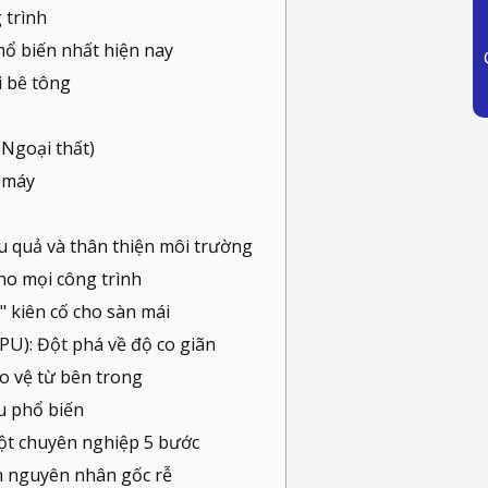
 trình
ổ biến nhất hiện nay
 bê tông
Ngoại thất)
 máy
u quả và thân thiện môi trường
cho mọi công trình
 kiên cố cho sàn mái
U): Đột phá về độ co giãn
o vệ từ bên trong
ệu phổ biến
dột chuyên nghiệp 5 bước
nh nguyên nhân gốc rễ