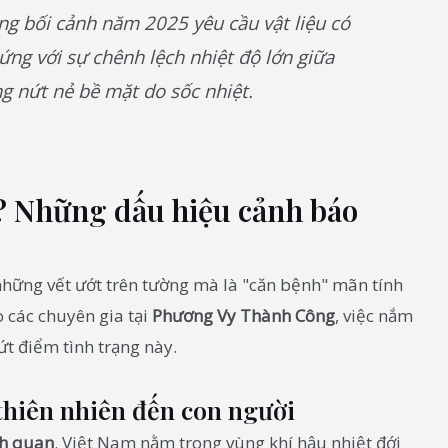
g bối cảnh năm 2025 yêu cầu vật liệu có
ứng với sự chênh lệch nhiệt độ lớn giữa
ng nứt nẻ bề mặt do sốc nhiệt.
t? Những dấu hiệu cảnh báo
những vết ướt trên tường mà là "căn bệnh" mãn tính
o các chuyên gia tại
Phương Vy Thành Công
, việc nắm
ứt điểm tình trạng này.
thiên nhiên đến con người
h quan
. Việt Nam nằm trong vùng khí hậu nhiệt đới