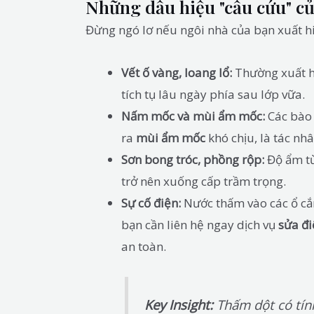
Những dấu hiệu "cầu cứu" củ
Đừng ngó lơ nếu ngôi nhà của bạn xuất h
Vết ố vàng, loang lổ:
Thường xuất hi
tích tụ lâu ngày phía sau lớp vữa.
Nấm mốc và mùi ẩm mốc:
Các bào 
ra
mùi ẩm mốc
khó chịu, là tác nh
Sơn bong tróc, phồng rộp:
Độ ẩm từ
trở nên xuống cấp trầm trọng.
Sự cố điện:
Nước thấm vào các ổ cắ
bạn cần liên hệ ngay dịch vụ
sửa đi
an toàn.
Key Insight:
Thấm dột có tính