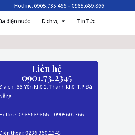
Hotline: 0905.735.466 – 0985.689.866
ữa điện nước
Dịch vụ
Tin Tức
Liên hệ
0901.73.2345
Địa chỉ: 33 Yên Khê 2, Thanh Khê, T.P Đà
Nẵng
Hotline: 0985689866 – 0905602366
Điện thoại: 0236.360.2345