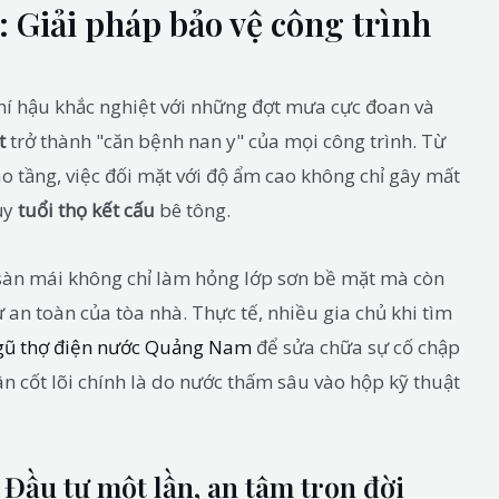
 Giải pháp bảo vệ công trình
khí hậu khắc nghiệt với những đợt mưa cực đoan và
t
trở thành "căn bệnh nan y" của mọi công trình. Từ
o tầng, việc đối mặt với độ ẩm cao không chỉ gây mất
ủy
tuổi thọ kết cấu
bê tông.
 sàn mái không chỉ làm hỏng lớp sơn bề mặt mà còn
sự an toàn của tòa nhà. Thực tế, nhiều gia chủ khi tìm
gũ thợ điện nước Quảng Nam
để sửa chữa sự cố chập
 cốt lõi chính là do nước thấm sâu vào hộp kỹ thuật
Đầu tư một lần, an tâm trọn đời