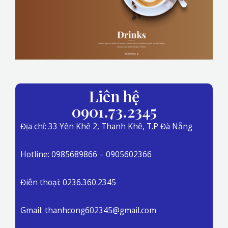
Liên hệ
0901.73.2345
Địa chỉ: 33 Yên Khê 2, Thanh Khê, T.P Đà Nẵng
Hotline: 0985689866 – 0905602366
Điện thoại: 0236.360.2345
Gmail: thanhcong602345@gmail.com