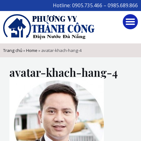
Skip
Hotline: 0905.735.466 – 0985.689.866
to
M
content
Trang chủ
»
Home
»
avatar-khach-hang-4
avatar-khach-hang-4