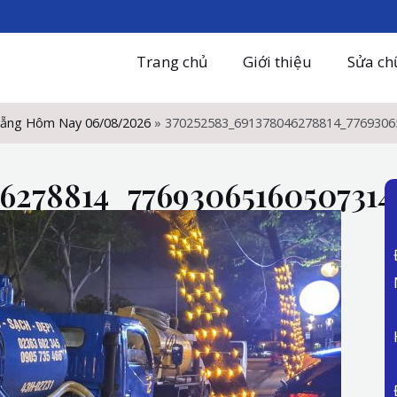
Trang chủ
Giới thiệu
Sửa ch
 Nẵng Hôm Nay 06/08/2026
»
370252583_691378046278814_7769306
6278814_7769306516050731