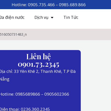
Hotline: 0905.735.466 – 0985.689.866
ữa điện nước
Dịch vụ
Tin Tức
516050731483_n
483_n
Liên hệ
0901.73.2345
Địa chỉ: 33 Yên Khê 2, Thanh Khê, T.P Đà
Nẵng
Hotline: 0985689866 – 0905602366
Điện thoại: 0236.360.2345