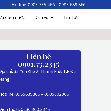
Hotline: 0905.735.466 – 0985.689.866
ữa điện nước
Dịch vụ
Tin Tức
Liên hệ
0901.73.2345
Địa chỉ: 33 Yên Khê 2, Thanh Khê, T.P Đà
Nẵng
Hotline: 0985689866 – 0905602366
Điện thoại: 0236.360.2345