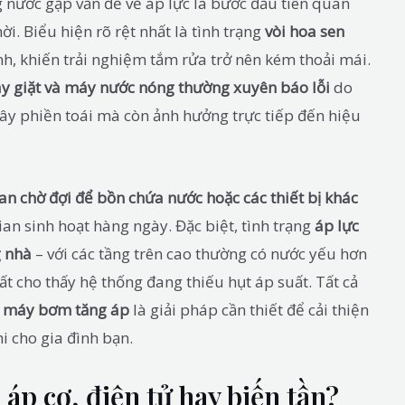
 nước gặp vấn đề về áp lực là bước đầu tiên quan
ời. Biểu hiện rõ rệt nhất là tình trạng
vòi hoa sen
h, khiến trải nghiệm tắm rửa trở nên kém thoải mái.
y giặt và máy nước nóng thường xuyên báo lỗi
do
ây phiền toái mà còn ảnh hưởng trực tiếp đến hiệu
ian chờ đợi để bồn chứa nước hoặc các thiết bị khác
gian sinh hoạt hàng ngày. Đặc biệt, tình trạng
áp lực
g nhà
– với các tầng trên cao thường có nước yếu hơn
t cho thấy hệ thống đang thiếu hụt áp suất. Tất cả
p máy bơm tăng áp
là giải pháp cần thiết để cải thiện
i cho gia đình bạn.
p cơ, điện tử hay biến tần?