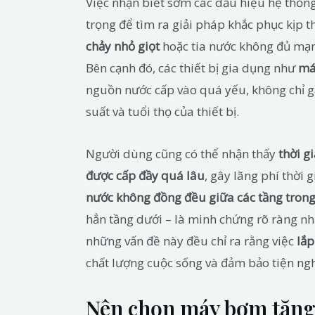
Việc nhận biết sớm các dấu hiệu hệ thống
trọng để tìm ra giải pháp khắc phục kịp th
chảy nhỏ giọt
hoặc tia nước không đủ mạn
Bên cạnh đó, các thiết bị gia dụng như
má
nguồn nước cấp vào quá yếu, không chỉ g
suất và tuổi thọ của thiết bị.
Người dùng cũng có thể nhận thấy
thời g
được cấp đầy quá lâu
, gây lãng phí thời 
nước không đồng đều giữa các tầng tron
hẳn tầng dưới – là minh chứng rõ ràng nhấ
những vấn đề này đều chỉ ra rằng việc
lắ
chất lượng cuộc sống và đảm bảo tiện ngh
Nên chọn máy bơm tăng á