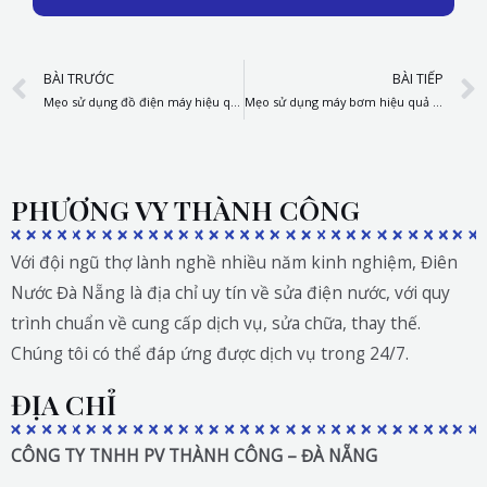
Prev
BÀI TRƯỚC
BÀI TIẾP
Mẹo sử dụng đồ điện máy hiệu quả để tiết kiệm điện năng
Mẹo sử dụng máy bơm hiệu quả cho gia đình bạn
PHƯƠNG VY THÀNH CÔNG
Với đội ngũ thợ lành nghề nhiều năm kinh nghiệm, Điên
Nước Đà Nẵng là địa chỉ uy tín về sửa điện nước, với quy
trình chuẩn về cung cấp dịch vụ, sửa chữa, thay thế.
Chúng tôi có thể đáp ứng được dịch vụ trong 24/7.
ĐỊA CHỈ
CÔNG TY TNHH PV THÀNH CÔNG – ĐÀ NẴNG