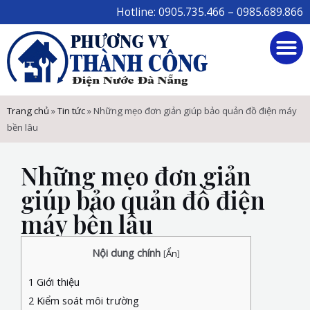
Skip
Hotline: 0905.735.466 – 0985.689.866
to
M
content
Trang chủ
»
Tin tức
»
Những mẹo đơn giản giúp bảo quản đồ điện máy
bền lâu
Những mẹo đơn giản
giúp bảo quản đồ điện
máy bền lâu
Nội dung chính
[
Ẩn
]
1
Giới thiệu
2
Kiểm soát môi trường