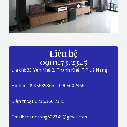
Liên hệ
0901.73.2345
Địa chỉ: 33 Yên Khê 2, Thanh Khê, T.P Đà Nẵng
Hotline: 0985689866 – 0905602366
Điện thoại: 0236.360.2345
Gmail: thanhcong602345@gmail.com