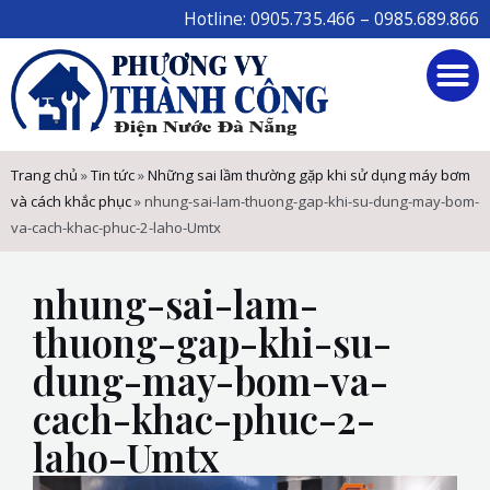
Skip
Hotline: 0905.735.466 – 0985.689.866
to
M
content
Trang chủ
»
Tin tức
»
Những sai lầm thường gặp khi sử dụng máy bơm
và cách khắc phục
»
nhung-sai-lam-thuong-gap-khi-su-dung-may-bom-
va-cach-khac-phuc-2-laho-Umtx
nhung-sai-lam-
thuong-gap-khi-su-
dung-may-bom-va-
cach-khac-phuc-2-
laho-Umtx