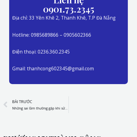
0901.73.2345
Địa chỉ: 33 Yên Khê 2, Thanh Khê, T.P Đà Nẵng
Hotline: 0985689866 – 0905602366
Điện thoại: 0236.360.2345
Gmail: thanhcong602345@gmail.com
Prev
BÀI TRƯỚC
Những sai lầm thường gặp khi sử dụng máy bơm và cách khắc phục