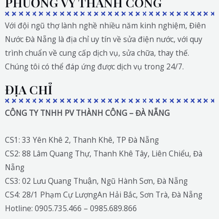
PHƯƠNG VY THÀNH CÔNG
Với đội ngũ thợ lành nghề nhiều năm kinh nghiệm, Điên
Nước Đà Nẵng là địa chỉ uy tín về sửa điện nước, với quy
trình chuẩn về cung cấp dịch vụ, sửa chữa, thay thế.
Chúng tôi có thể đáp ứng được dịch vụ trong 24/7.
ĐỊA CHỈ
CÔNG TY TNHH PV THÀNH CÔNG – ĐÀ NẴNG
CS1: 33 Yên Khê 2, Thanh Khê, TP Đà Nẵng
CS2: 88 Lâm Quang Thự, Thanh Khê Tây, Liên Chiểu, Đà
Nẵng
CS3: 02 Lưu Quang Thuận, Ngũ Hành Sơn, Đà Nẵng
CS4: 28/1 Phạm Cự LượngAn Hải Bắc, Sơn Trà, Đà Nẵng
Hotline: 0905.735.466 – 0985.689.866