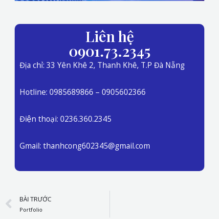
Liên hệ
0901.73.2345
Địa chỉ: 33 Yên Khê 2, Thanh Khê, T.P Đà Nẵng
Hotline: 0985689866 – 0905602366
Điện thoại: 0236.360.2345
Gmail: thanhcong602345@gmail.com
Prev
BÀI TRƯỚC
Portfolio