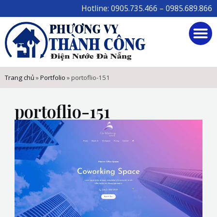
Skip
Hotline: 0905.735.466 – 0985.689.866
to
M
content
Trang chủ
»
Portfolio
»
portoflio-151
portoflio-151