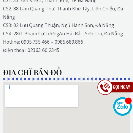
CS1: 33 Yên Khê 2, Thanh Khê, TP Đà Nẵng
CS2: 88 Lâm Quang Thự, Thanh Khê Tây, Liên Chiểu, Đà
Nẵng
CS3: 02 Lưu Quang Thuận, Ngũ Hành Sơn, Đà Nẵng
CS4: 28/1 Phạm Cự LượngAn Hải Bắc, Sơn Trà, Đà Nẵng
Hotline: 0905.735.466 – 0985.689.866
Điện thoại: 02363 60 2345
ĐỊA CHỈ BẢN ĐỒ