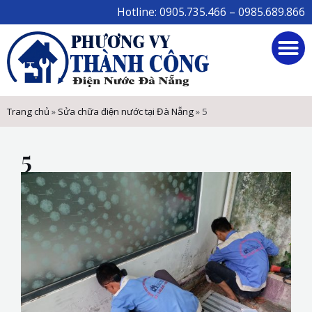
Skip
Hotline: 0905.735.466 – 0985.689.866
to
M
content
Trang chủ
»
Sửa chữa điện nước tại Đà Nẵng
»
5
5