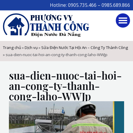
Skip
Hotline: 0905.735.466 – 0985.689.866
to
M
content
Trang chủ
»
Dịch vụ
»
Sửa Điện Nước Tại Hội An – Công Ty Thành Công
»
sua-dien-nuoc-tai-hoi-an-cong-ty-thanh-cong-laho-WWJp
sua-dien-nuoc-tai-hoi-
an-cong-ty-thanh-
cong-laho-WWJp