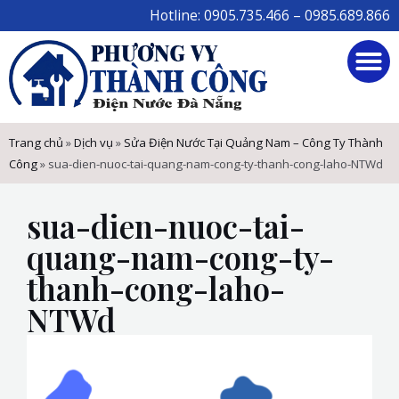
Skip
Hotline: 0905.735.466 – 0985.689.866
to
M
content
Trang chủ
»
Dịch vụ
»
Sửa Điện Nước Tại Quảng Nam – Công Ty Thành
Công
»
sua-dien-nuoc-tai-quang-nam-cong-ty-thanh-cong-laho-NTWd
sua-dien-nuoc-tai-
quang-nam-cong-ty-
thanh-cong-laho-
NTWd