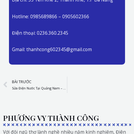
Hotline: 0985689866 – 0905602366
Điện thoại: 0236.360.2345
Gmail: thanhcong602345@gmail.com
Prev
BÀI TRƯỚC
Sửa Điện Nước Tại Quảng Nam – Công Ty Thành Công
PHƯƠNG VY THÀNH CÔNG
Với đội ngũ thợ lành nghề nhiều năm kinh nghiệm, Điên