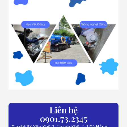
Liên hệ
0901.73.2345
Địa chỉ: 33 Yên Khê 2, Thanh Khê, T.P Đà Nẵng