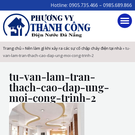
Skip
Hotline: 0905.735.466 – 0985.689.866
to
M
content
Trang chủ
»
Nên làm gì khi xảy ra các sự cố chập cháy điện tại nhà
»
tu-
van-lam-tran-thach-cao-dap-ung-moi-cong-trinh-2
tu-van-lam-tran-
thach-cao-dap-ung-
moi-cong-trinh-2