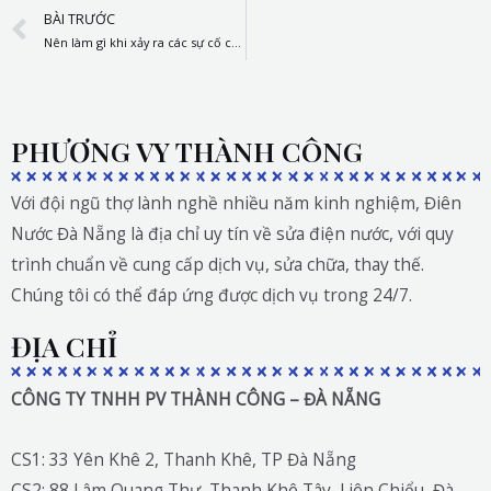
Prev
BÀI TRƯỚC
Nên làm gì khi xảy ra các sự cố chập cháy điện tại nhà
PHƯƠNG VY THÀNH CÔNG
Với đội ngũ thợ lành nghề nhiều năm kinh nghiệm, Điên
Nước Đà Nẵng là địa chỉ uy tín về sửa điện nước, với quy
trình chuẩn về cung cấp dịch vụ, sửa chữa, thay thế.
Chúng tôi có thể đáp ứng được dịch vụ trong 24/7.
ĐỊA CHỈ
CÔNG TY TNHH PV THÀNH CÔNG – ĐÀ NẴNG
CS1: 33 Yên Khê 2, Thanh Khê, TP Đà Nẵng
CS2: 88 Lâm Quang Thự, Thanh Khê Tây, Liên Chiểu, Đà