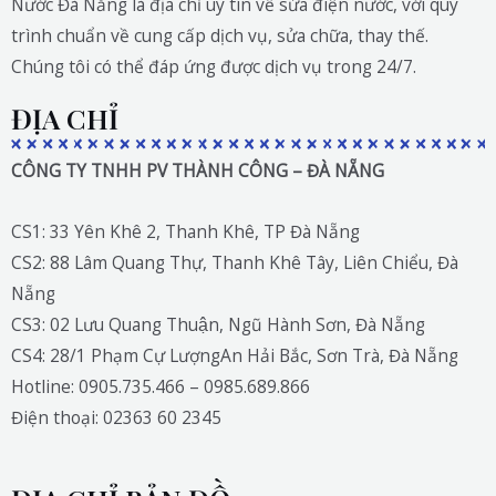
Nước Đà Nẵng là địa chỉ uy tín về sửa điện nước, với quy
trình chuẩn về cung cấp dịch vụ, sửa chữa, thay thế.
Chúng tôi có thể đáp ứng được dịch vụ trong 24/7.
ĐỊA CHỈ
CÔNG TY TNHH PV THÀNH CÔNG – ĐÀ NẴNG
CS1: 33 Yên Khê 2, Thanh Khê, TP Đà Nẵng
CS2: 88 Lâm Quang Thự, Thanh Khê Tây, Liên Chiểu, Đà
Nẵng
CS3: 02 Lưu Quang Thuận, Ngũ Hành Sơn, Đà Nẵng
CS4: 28/1 Phạm Cự LượngAn Hải Bắc, Sơn Trà, Đà Nẵng
Hotline: 0905.735.466 – 0985.689.866
Điện thoại: 02363 60 2345