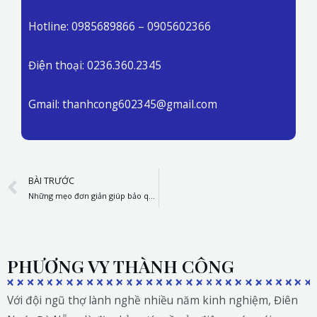
Hotline: 0985689866 – 0905602366
Điện thoại: 0236.360.2345
Gmail: thanhcong602345@gmail.com
Prev
BÀI TRƯỚC
Những mẹo đơn giản giúp bảo quản đồ điện máy bền lâu
PHƯƠNG VY THÀNH CÔNG
Với đội ngũ thợ lành nghề nhiều năm kinh nghiệm, Điên