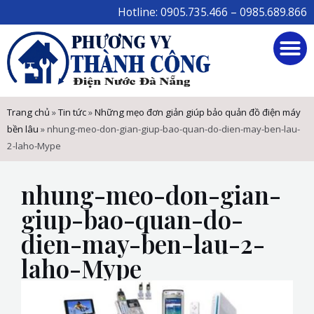
Skip
Hotline: 0905.735.466 – 0985.689.866
to
M
content
Trang chủ
»
Tin tức
»
Những mẹo đơn giản giúp bảo quản đồ điện máy
bền lâu
»
nhung-meo-don-gian-giup-bao-quan-do-dien-may-ben-lau-
2-laho-Mype
nhung-meo-don-gian-
giup-bao-quan-do-
dien-may-ben-lau-2-
laho-Mype