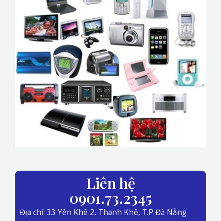
Liên hệ
0901.73.2345
Địa chỉ: 33 Yên Khê 2, Thanh Khê, T.P Đà Nẵng